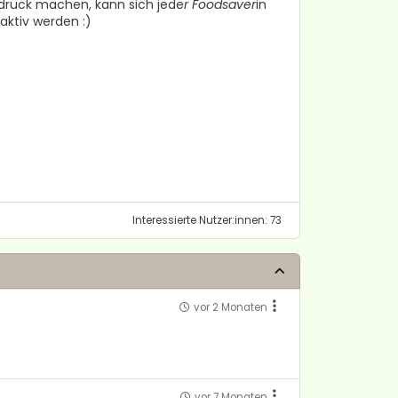
indruck machen, kann sich jede
r Foodsaver
in
aktiv werden :)
Interessierte Nutzer:innen: 73
vor 2 Monaten
vor 7 Monaten