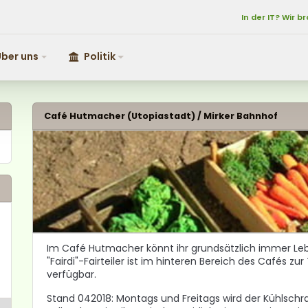
In der IT? Wir b
In der IT? Wir b
ber uns
Politik
r uns
Politik
Café Hutmacher (Utopiastadt) / Mirker Bahnhof
Im Café Hutmacher könnt ihr grundsätzlich immer Le
"Fairdi"-Fairteiler ist im hinteren Bereich des Cafés z
verfügbar.
Stand 042018: Montags und Freitags wird der Kühlschr