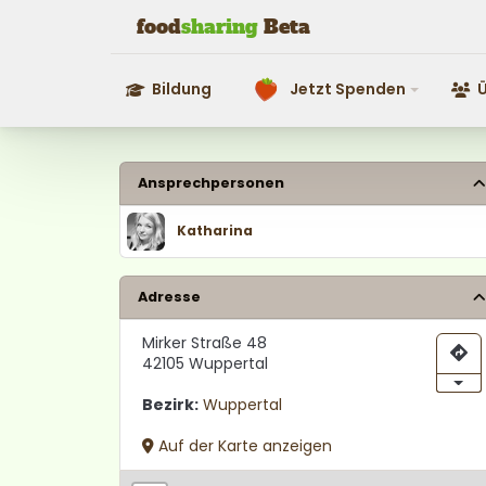
food
shar
i
ng
Beta
Bildung
Jetzt Spenden
Ü
Jetzt Spenden
Übe
Ansprechpersonen
Katharina
Adresse
Mirker Straße 48
42105 Wuppertal
Bezirk:
Wuppertal
Auf der Karte anzeigen