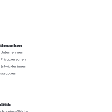
itmachen
r Unternehmen
r Privatpersonen
 Entwickler:innen
tsgruppen
litik
odsharing-Städte