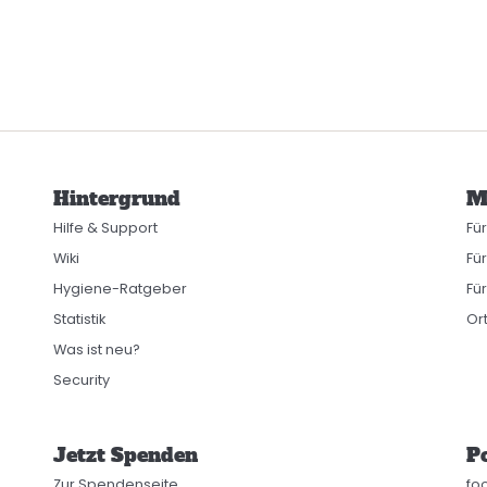
Hintergrund
M
Hilfe & Support
Fü
Wiki
Fü
Hygiene-Ratgeber
Für
Statistik
Or
Was ist neu?
Security
Jetzt Spenden
Po
Zur Spendenseite
fo