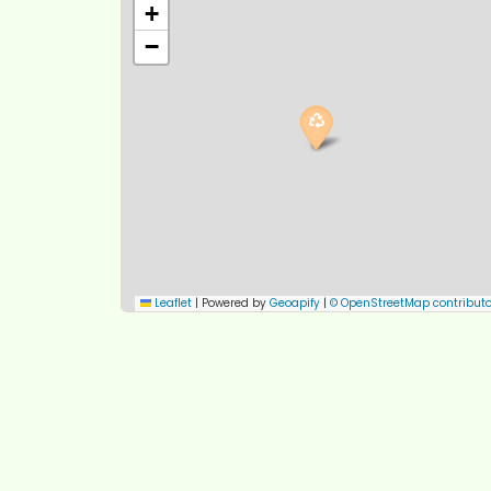
+
−
Leaflet
|
Powered by
Geoapify
|
© OpenStreetMap contributo